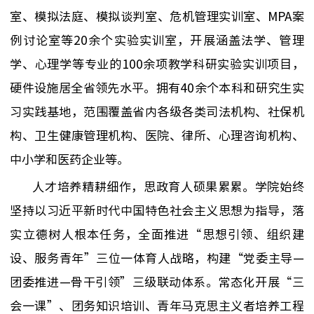
室、模拟法庭、模拟谈判室、危机管理实训室、MPA案
例讨论室等20余个实验
实训
室
，
开展涵盖法学、管理
学、心理学
等专业
的100余项教学科研实验实训项目，
硬件设施居全省领先水平。拥有40余个
本科和研究生实
习实践
基地
，
范围覆盖省内各级各类司法机构、社保机
构、卫生健康管理机构、医院、律所、心理咨询机构、
中小学和医药企业等。
人才培养精耕细作，思政育人硕果累累。学院始终
坚持以习近平新时代中国特色社会主义思想为指导，落
实立德树人根本任务，全面推进“思想引领、组织建
设、服务青年”三位一体育人战略，构建“党委主导—
团委推进—骨干引领”三级联动体系。
常态化开展“三
会一课”、团务
知识
培训、青年马克思主义者培养工程