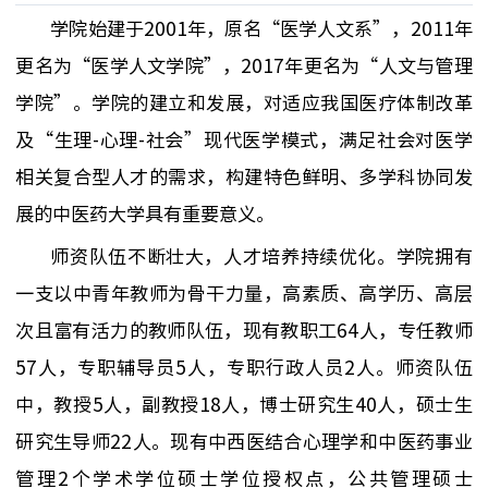
学院始建于2001年，原名“医学人文系”，2011年
更名为“医学人文学院”，2017年更名为“人文与管理
学院”。学院的建立
和发展
，对适应我国医疗体制改革
及“生理-心理-社会”现代医学模式，满足社会对医学
相关
复合型人才的需求，构建特色
鲜明、
多学科
协同
发
展的中医药
大学
具有重要意义。
师资队伍不断壮大
，
人才培养持续优化
。学院拥有
一支以中青年教师为骨干力量，高素质、高学历、高层
次且富有活力的教师队伍，现有教职工
64人
，专任教师
57人
，专职辅导员
5人
，专职行政人员
2人
。
师资队伍
中，教授
5人
，副教授
18人
，博士研究生
40人
，硕士生
研究生导师
22人
。现有中西医结合心理学和中医药事业
管理2个学术学位硕士学位授权点，公共管理硕士