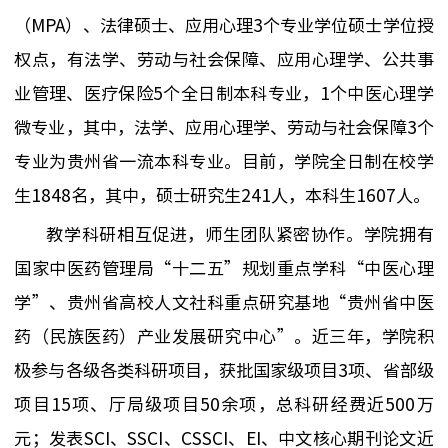
（MPA）
、
法律硕士
、
应用心理3
个专业学位硕士学位授
权点，有法学、劳动与社会保障、应用心理学、公共事
业管理、医疗保险
5
个全日制本科专业
，
1个中医心理学
微专业，其中，
法学、应用心理学、劳动与社会保障3个
专业
为
贵州省一流本科专业。目前
，
学院全日制在校学
生
1848
名，其中
，
硕士研究生
241
人，本科生
1607
人。
教学科研相互促进，师生团队
紧密
协作。
学院
拥有
国家中医药管理局“十二五”规划重点学科
“
中医心理
学
”、
贵州省
高校人文社科
重点
研究基地“贵州省中医
药（民族医药）产业发展研究中心”
。
近三年
，学院积
极参与各级各类科研项目，获
批
国家级项目
3
项、省部级
项目1
5
项、厅局级项目50
余
项
，
总科研经费
近50
0万
元；发表SCI、SSCI、CSSCI
、
EI、中文核心期刊论文
近