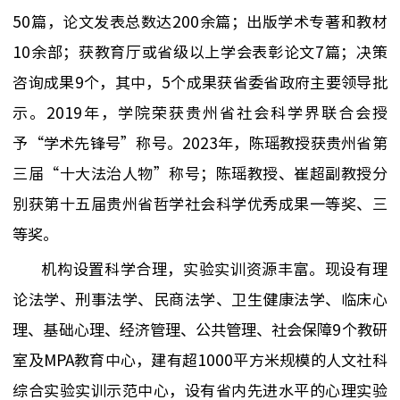
50
篇，论文发表总数
达
200余篇；出版学术专著
和教材
10余
部；获教育厅或省级以上学会表彰论文7篇；决策
咨询成果9个，其中
，
5个成果获省委省政府主要领导批
示。2019年，学院荣获贵州省社会科学界联合会授
予“学术先锋号”称号。2023年，陈瑶教授获贵州省第
三届“十大法治人物”称号；陈瑶教授、崔超副教授分
别获第十五届贵州省哲学社会科学优秀成果一等奖、三
等奖。
机构设置科学合理，实验实训资源丰富
。
现设
有
理
论
法学、
刑事
法学、
民商法学、卫生健康法学、
临床心
理、基础心理、经济管理、公共管理、社会保障
9
个教研
室及MPA教育中心，建有
超
1000平方米规模的人文社科
综合实验实训示范中心，设有省内先进水平的心理实验